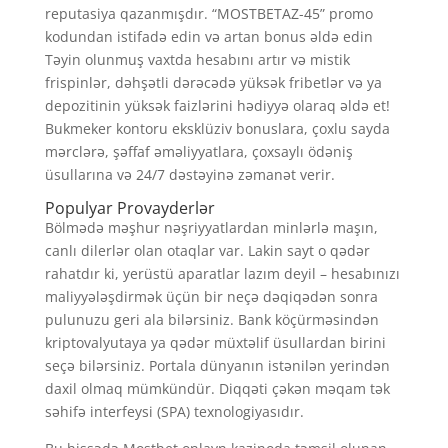
reputasiya qazanmışdır. “MOSTBETAZ-45” promo
kodundan istifadə edin və artan bonus əldə edin
Təyin olunmuş vaxtda hesabını artır və mistik
frispinlər, dəhşətli dərəcədə yüksək fribetlər və ya
depozitinin yüksək faizlərini hədiyyə olaraq əldə et!
Bukmeker kontoru eksklüziv bonuslara, çoxlu sayda
mərclərə, şəffaf əməliyyatlara, çoxsaylı ödəniş
üsullarına və 24/7 dəstəyinə zəmanət verir.
Populyar Provayderlər
Bölmədə məşhur nəşriyyatlardan minlərlə maşın,
canlı dilerlər olan otaqlar var. Lakin sayt o qədər
rahatdır ki, yerüstü aparatlar lazım deyil – hesabınızı
maliyyələşdirmək üçün bir neçə dəqiqədən sonra
pulunuzu geri ala bilərsiniz. Bank köçürməsindən
kriptovalyutaya ya qədər müxtəlif üsullardan birini
seçə bilərsiniz. Portala dünyanın istənilən yerindən
daxil olmaq mümkündür. Diqqəti çəkən məqam tək
səhifə interfeysi (SPA) texnologiyasıdır.