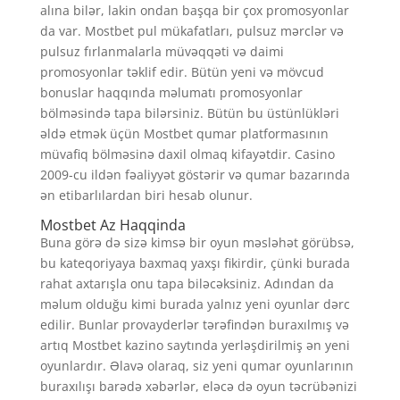
alına bilər, lakin ondan başqa bir çox promosyonlar
da var. Mostbet pul mükafatları, pulsuz mərclər və
pulsuz fırlanmalarla müvəqqəti və daimi
promosyonlar təklif edir. Bütün yeni və mövcud
bonuslar haqqında məlumatı promosyonlar
bölməsində tapa bilərsiniz. Bütün bu üstünlükləri
əldə etmək üçün Mostbet qumar platformasının
müvafiq bölməsinə daxil olmaq kifayətdir. Casino
2009-cu ildən fəaliyyət göstərir və qumar bazarında
ən etibarlılardan biri hesab olunur.
Mostbet Az Haqqinda
Buna görə də sizə kimsə bir oyun məsləhət görübsə,
bu kateqoriyaya baxmaq yaxşı fikirdir, çünki burada
rahat axtarışla onu tapa biləcəksiniz. Adından da
məlum olduğu kimi burada yalnız yeni oyunlar dərc
edilir. Bunlar provayderlər tərəfindən buraxılmış və
artıq Mostbet kazino saytında yerləşdirilmiş ən yeni
oyunlardır. Əlavə olaraq, siz yeni qumar oyunlarının
buraxılışı barədə xəbərlər, eləcə də oyun təcrübənizi