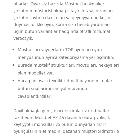
bilərlər. Əgər siz hazırda Mostbet bookmaker
şirkətinin müştərisi olmaq istəyirsinizsə, o zaman
şirkətin saytına daxil olun və qeydiyyatdan keçin
düyməsinə klikləyin. Sonra sizə hesab yaratmaq
üçün bütün variantlar haqqında ətraflı məlumat
verəcəyik.
Məşhur provayderlərin TOP oyunları oyun
menyusunun ayrıca kateqoriyasına yerləşdirilib.
Burada müxtəlif strukturları, mövzuları, hekayələri
olan modellər var.
Ancaq ən əsası texniki xidməti bəyəndim, onlar
bütün suallarımı saniyələr ərzində
cavablandırdılar.
Daxil olmaqla geniş mərc seçimləri və xidmətləri
təklif edir. Mostbet AZ-45 davamlı olaraq yüksək
keyfiyyətli məhsullar və bütün dünyadan mərc
oyunçularının etimadını qazanan müştəri xidməti ilə