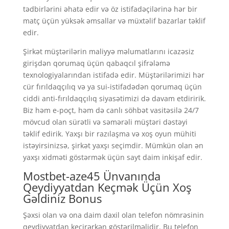
tədbirlərini əhatə edir və öz istifadəçilərinə hər bir
matç üçün yüksək əmsallar və müxtəlif bazarlar təklif
edir.
Şirkət müştərilərin maliyyə məlumatlarını icazəsiz
girişdən qorumaq üçün qabaqcıl şifrələmə
texnologiyalarından istifadə edir. Müştərilərimizi hər
cür fırıldaqçılıq və ya sui-istifadədən qorumaq üçün
ciddi anti-fırıldaqçılıq siyasətimizi də davam etdiririk.
Biz həm e-poçt, həm də canlı söhbət vasitəsilə 24/7
mövcud olan sürətli və səmərəli müştəri dəstəyi
təklif edirik. Yaxşı bir razılaşma və xoş oyun mühiti
istəyirsinizsə, şirkət yaxşı seçimdir. Mümkün olan ən
yaxşı xidməti göstərmək üçün sayt daim inkişaf edir.
Mostbet-aze45 Ünvanında
Qeydiyyatdan Keçmək Üçün Xoş
Gəldiniz Bonus
Şəxsi olan və ona daim daxil olan telefon nömrəsinin
qeydiyyatdan keçirərkən göstərilməlidir. Bu telefon