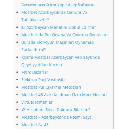
Букмекерской Конторе Азербайджан
Mostbet Azərbaycanda Qanuni Və
Təhlükəsizdir?
💵 Azərbaycan Manatini Qəbul Edi̇rmi̇?
Mostbet-də Pul Qoyma Və Çıxarma Bonusları
Burada Slot/oyun Maşınları Oynamaq
Sərfəlidirmi?
Rəsmi Mostbet Azerbaycan Veb Saytında
Qeydiyyatdan Keçmə
Mərc Bazarları
Elektron Poçt Vasitəsilə
Mostbet Pul Çıxarma Metodları
Mostbet 45 Aze-də Idman Üzrə Mərc Növləri
Virtual Idmanlar
🔎 Hesabimi Necə Doldura Bi̇lərəm?
Mostbet – Azərbaycanda Rəsmi Sayt
Mostbet Az 45