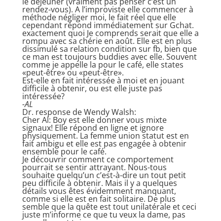
le déjeuner (vraiment pas penser c’est un
rendez-vous). A l’improviste elle commencer à
méthode négliger moi, le fait réel que elle
cependant répond immédiatement sur Gchat.
exactement quoi Je comprends serait que elle a
rompu avec sa chérie en août. Elle est en plus
dissimulé sa relation condition sur fb, bien que
ce man est toujours buddies avec elle. Souvent
comme je appelle la pour le café, elle states
«peut-être» ou «peut-être».
Est-elle en fait intéressée à moi et en jouant
difficile à obtenir, ou est elle juste pas
intéressée?
-AL
Dr. response de Wendy Walsh:
Cher Al: Boy est elle donner vous mixte
signaux! Elle répond en ligne et ignore
physiquement. La femme union statut est en
fait ambigu et elle est pas engagée à obtenir
ensemble pour le café.
Je découvrir comment ce comportement
pourrait se sentir attrayant. Nous-tous
souhaite quelqu’un c’est-à-dire un tout petit
peu difficile à obtenir. Mais il y a quelques
détails vous êtes évidemment manquant,
comme si elle est en fait solitaire. De plus
semble que la quête est tout unilatérale et ceci
juste m’informe ce que tu veux la dame, pas