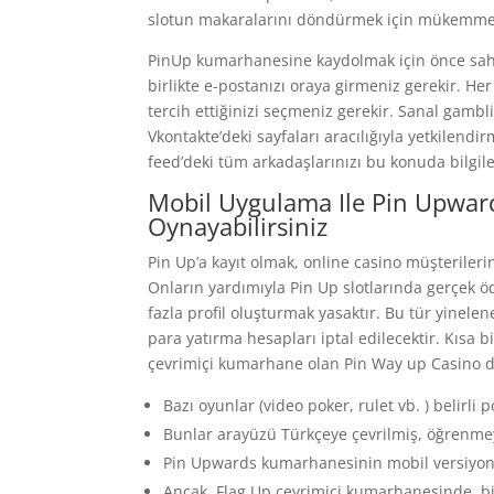
slotun makaralarını döndürmek için mükemmel
PinUp kumarhanesine kaydolmak için önce sah w
birlikte e-postanızı oraya girmeniz gerekir. He
tercih ettiğinizi seçmeniz gerekir. Sanal gam
Vkontakte’deki sayfaları aracılığıyla yetkilend
feed’deki tüm arkadaşlarınızı bu konuda bilgil
Mobil Uygulama Ile Pin Upwar
Oynayabilirsiniz
Pin Up’a kayıt olmak, online casino müşterileri
Onların yardımıyla Pin Up slotlarında gerçek öd
fazla profil oluşturmak yasaktır. Bu tür yinelen
para yatırma hesapları iptal edilecektir. Kısa
çevrimiçi kumarhane olan Pin Way up Casino d
Bazı oyunlar (video poker, rulet vb. ) belirli 
Bunlar arayüzü Türkçeye çevrilmiş, öğrenmey
Pin Upwards kumarhanesinin mobil versiyonu
Ancak, Flag Up çevrimiçi kumarhanesinde, bi