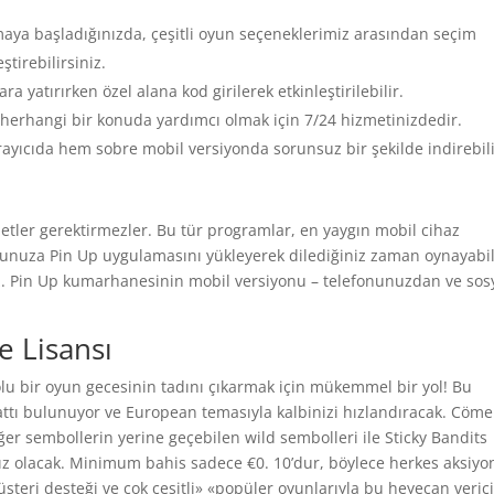
ya başladığınızda, çeşitli oyun seçeneklerimiz arasından seçim
tirebilirsiniz.
yatırırken özel alana kod girilerek etkinleştirilebilir.
i herhangi bir konuda yardımcı olmak için 7/24 hizmetinizdedir.
ayıcıda hem sobre mobil versiyonda sorunsuz bir şekilde indirebili
bletler gerektirmezler. Bu tür programlar, en yaygın mobil cihaz
fonunuza Pin Up uygulamasını yükleyerek dilediğiniz zaman oynayabil
niz. Pin Up kumarhanesinin mobil versiyonu – telefonunuzdan ve sos
 Lisansı
lu bir oyun gecesinin tadını çıkarmak için mükemmel bir yol! Bu
tı bulunuyor ve European temasıyla kalbinizi hızlandıracak. Cöme
ğer sembollerin yerine geçebilen wild sembolleri ile Sticky Bandits
ız olacak. Minimum bahis sadece €0. 10’dur, böylece herkes aksiyo
üşteri desteği ve çok çeşitli» «popüler oyunlarıyla bu heyecan veric