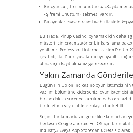
Bir oyuncu şifresini unutursa, «Kayıt» menüs
«Şifremi Unuttum» sekmesi vardır.
Bu aynalar esasen resmi web sitesinin kopyal
Bu arada, Pinup Casino, oynamak için daha ag 
müşteri için organizatörler bir karşılama pak
yenilenir. Profesyonel Internet casino Pin Up 
çevrimiçi kulübün yuvalarını oynayabilir.» «
almak için kayıt olmanız gerekecektir.
Yakın Zamanda Gönderile
Bugün Pin Up online casino oyun istemcisini
yazılım bölümüne giderseniz, oyun istemcisinin
birkaç dakika sürer ve kurulum daha da hızlıd
bir telefona veya tablete kolayca indirebilir.
Seçim, bir kumarbazın genellikle kumarhaneyi 
herkesin Google android ve iOS için bir mobil 
Industry» «veya App Store’dan ücretsiz olarak i