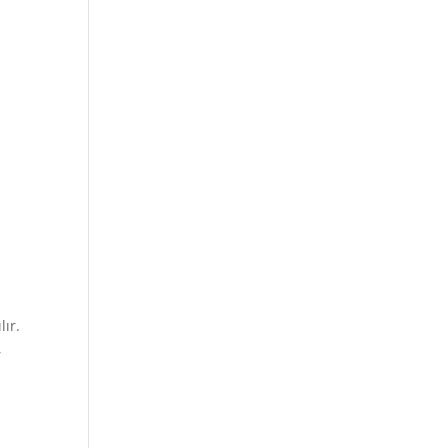
lır.
,