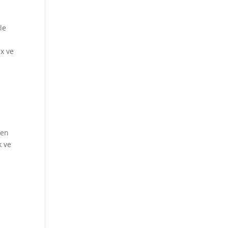
le
x ve
den
k ve
a