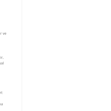
r ve
ir,
yal
rt
na
i