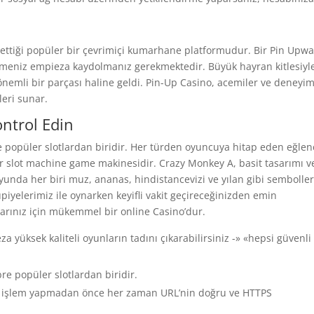
h ettiği popüler bir çevrimiçi kumarhane platformudur. Bir Pin Upw
etmeniz empieza kaydolmanız gerekmektedir. Büyük hayran kitlesiyl
önemli bir parçası haline geldi. Pin-Up Casino, acemiler ve deneyim
leri sunar.
ontrol Edin
popüler slotlardan biridir. Her türden oyuncuya hitap eden eğlen
ir slot machine game makinesidir. Crazy Monkey A, basit tasarımı v
 Oyunda her biri muz, ananas, hindistancevizi ve yılan gibi sembolle
iyelerimiz ile oynarken keyifli vakit geçireceğinizden emin
larınız için mükemmel bir online Casino’dur.
 yüksek kaliteli oyunların tadını çıkarabilirsiniz -» «hepsi güvenli
e popüler slotlardan biridir.
ir işlem yapmadan önce her zaman URL’nin doğru ve HTTPS