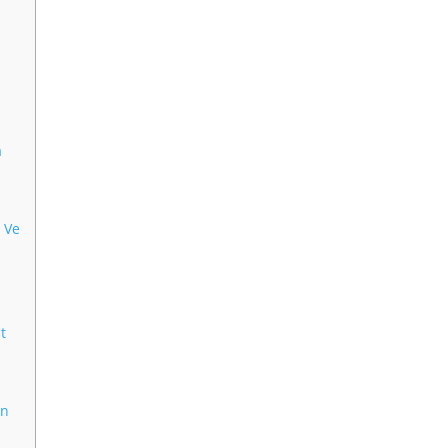
a
r Ve
t
in