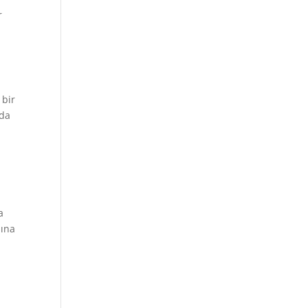
r
 bir
 da
a
şına