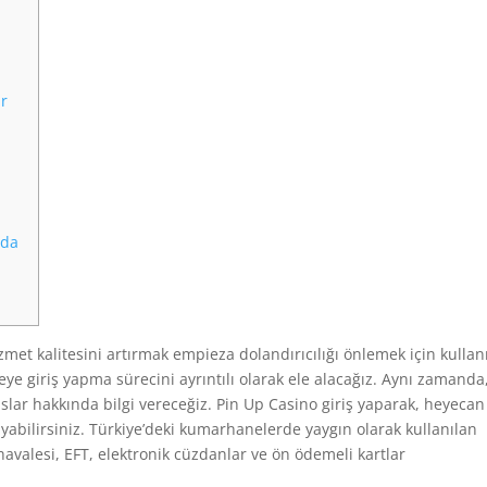
ar
nda
met kalitesini artırmak empieza dolandırıcılığı önlemek için kullanı
ye giriş yapma sürecini ayrıntılı olarak ele alacağız. Aynı zamanda
lar hakkında bilgi vereceğiz. Pin Up Casino giriş yaparak, heyecan
abilirsiniz. Türkiye’deki kumarhanelerde yaygın olarak kullanılan
avalesi, EFT, elektronik cüzdanlar ve ön ödemeli kartlar