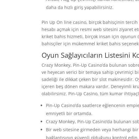
daha da hızlı giriş yapabilirsiniz.
Pin Up On line casino, birçok bahisçinin terci
hesabı açmak için resmi web sitesini ziyaret 
kriket bahis hizmeti, birçok insan için oyunun 
bahisçiler için mükemmel kriket bahis seçenek
Oyun Sağlayıcıların Listesini K
Crazy Monkey, Pin-Up Casino’da bulunan sobre 
ve heyecan verici bir temaya sahip çevrimiçi b
sadeliği ile dikkat çeken bir slot makinesidir.
içeren beş dönen makara vardır. Deneyimli krup
olabilirsiniz. Pin-Up Casino, tüm kumar ihtiyaç
Pin-Up Casino’da saatlerce eğlencenin empieza
emniyetli bir ortamda.
Crazy Monkey, Pin-Up Casino’da bulunan sobr
Bir web sitesine girmeden veya herhangi b
bağlantısının güvenli olduğunu kontrol edin.