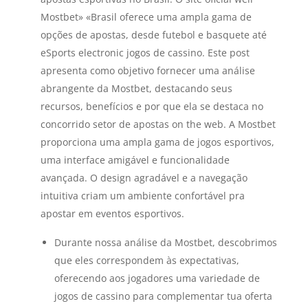
Mostbet» «Brasil oferece uma ampla gama de
opções de apostas, desde futebol e basquete até
eSports electronic jogos de cassino. Este post
apresenta como objetivo fornecer uma análise
abrangente da Mostbet, destacando seus
recursos, benefícios e por que ela se destaca no
concorrido setor de apostas on the web. A Mostbet
proporciona uma ampla gama de jogos esportivos,
uma interface amigável e funcionalidade
avançada. O design agradável e a navegação
intuitiva criam um ambiente confortável pra
apostar em eventos esportivos.
Durante nossa análise da Mostbet, descobrimos
que eles correspondem às expectativas,
oferecendo aos jogadores uma variedade de
jogos de cassino para complementar tua oferta