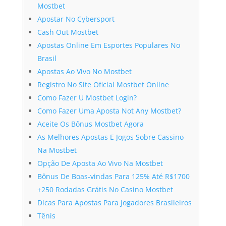
Mostbet
Apostar No Cybersport
Cash Out Mostbet
Apostas Online Em Esportes Populares No
Brasil
Apostas Ao Vivo No Mostbet
Registro No Site Oficial Mostbet Online
Como Fazer U Mostbet Login?
Como Fazer Uma Aposta Not Any Mostbet?
Aceite Os Bônus Mostbet Agora
As Melhores Apostas E Jogos Sobre Cassino
Na Mostbet
Opção De Aposta Ao Vivo Na Mostbet
Bônus De Boas-vindas Para 125% Até R$1700
+250 Rodadas Grátis No Casino Mostbet
Dicas Para Apostas Para Jogadores Brasileiros
Tênis