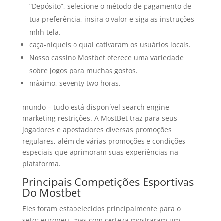
“Depósito”, selecione o método de pagamento de
tua preferência, insira o valor e siga as instruções
mhh tela.
caça-níqueis o qual cativaram os usuários locais.
Nosso cassino Mostbet oferece uma variedade
sobre jogos para muchas gostos.
máximo, seventy two horas.
mundo – tudo está disponível search engine
marketing restrições. A MostBet traz para seus
jogadores e apostadores diversas promoções
regulares, além de várias promoções e condições
especiais que aprimoram suas experiências na
plataforma.
Principais Competições Esportivas
Do Mostbet
Eles foram estabelecidos principalmente para o
setor europeu, mas com certeza mostraram um