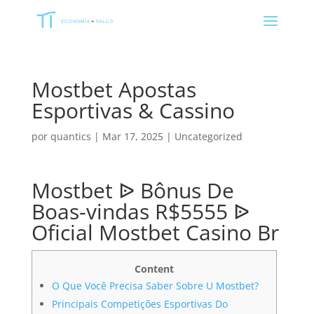
Mostbet Apostas
Esportivas & Cassino
por
quantics
|
Mar 17, 2025
|
Uncategorized
Mostbet ᐉ Bônus De
Boas-vindas R$5555 ᐉ
Oficial Mostbet Casino Br
Content
O Que Você Precisa Saber Sobre U Mostbet?
Principais Competições Esportivas Do