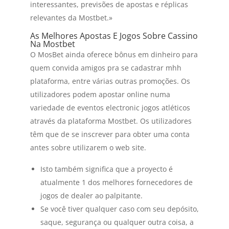
interessantes, previsões de apostas e réplicas
relevantes da Mostbet.»
As Melhores Apostas E Jogos Sobre Cassino
Na Mostbet
O MosBet ainda oferece bônus em dinheiro para
quem convida amigos pra se cadastrar mhh
plataforma, entre várias outras promoções. Os
utilizadores podem apostar online numa
variedade de eventos electronic jogos atléticos
através da plataforma Mostbet. Os utilizadores
têm que de se inscrever para obter uma conta
antes sobre utilizarem o web site.
Isto também significa que a proyecto é
atualmente 1 dos melhores fornecedores de
jogos de dealer ao palpitante.
Se você tiver qualquer caso com seu depósito,
saque, segurança ou qualquer outra coisa, a