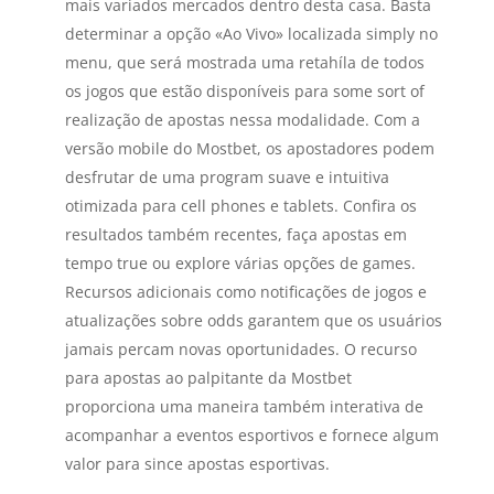
mais variados mercados dentro desta casa. Basta
determinar a opção «Ao Vivo» localizada simply no
menu, que será mostrada uma retahíla de todos
os jogos que estão disponíveis para some sort of
realização de apostas nessa modalidade. Com a
versão mobile do Mostbet, os apostadores podem
desfrutar de uma program suave e intuitiva
otimizada para cell phones e tablets. Confira os
resultados também recentes, faça apostas em
tempo true ou explore várias opções de games.
Recursos adicionais como notificações de jogos e
atualizações sobre odds garantem que os usuários
jamais percam novas oportunidades. O recurso
para apostas ao palpitante da Mostbet
proporciona uma maneira também interativa de
acompanhar a eventos esportivos e fornece algum
valor para since apostas esportivas.