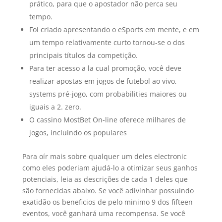
prático, para que o apostador não perca seu
tempo.
Foi criado apresentando o eSports em mente, e em
um tempo relativamente curto tornou-se o dos
principais títulos da competição.
Para ter acesso a la cual promoção, você deve
realizar apostas em jogos de futebol ao vivo,
systems pré-jogo, com probabilities maiores ou
iguais a 2. zero.
O cassino MostBet On-line oferece milhares de
jogos, incluindo os populares
Para oír mais sobre qualquer um deles electronic
como eles poderiam ajudá-lo a otimizar seus ganhos
potenciais, leia as descrições de cada 1 deles que
são fornecidas abaixo. Se você adivinhar possuindo
exatidão os beneficios de pelo minimo 9 dos fifteen
eventos, você ganhará uma recompensa. Se você