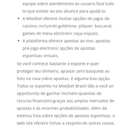
equipe sobre atendimento ao usuario fará tudo
to que estiver ao seu alcance para ajudá-lo.
A Mostbet oferece muitas opções de jogos de
cassino, incluindo goldmine, pôquer, baccarat,
games de mesa electronic caça-níqueis.
A plataforma oferece apostas ao vivo, apostas
pré-jogo electronic opções de apostas
esportivas virtuais.
Se você conhece bastante o esporte e quer
proteger teu dinheiro, apostar zero basquete ao
listo na casa sobre apostas, é alguma boa opção.
Todos os esportes na Mostbet Brasil dão a você an
opportunity de ganhar incríveis quantias de
recurso financeiro graças aos amplos mercados de
apostas e às enormes probabilidades. Além da
extensa lista sobre opções de apostas esportivas, o
web site oferece linhas a respeito de outras coisas,