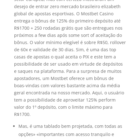
desejo de entrar zero mercado brasileiro elizabeth
global de apostas esportivas. O Mostbet Casino
entrega o bônus de 125% do primeiro depósito até
R$1700 + 250 rodadas grátis que são entregues nos
próximos a few dias após some sort of aceitação do
bônus. O valor mínimo elegível é sobre R$50, rollover
de 60x e validade de 30 dias. Sim, é uma das top
casas de apostas o qual aceita o PIX e este tem a
possibilidade de ser usado em virtude de depósitos
e saques na plataforma. Para a surpresa de muitos
apostadores, um Mostbet oferece um bônus de
boas-vindas com valores bastante acima da média
geral encontrada na nosso mercado. Aqui, o usuário
tem a possibilidade de aproveitar 125% perform
valor do 1º depósito, com o limite máximo para
R$1700.
Mas, é uma tablado bem projetada, com todas as
opções» «importantes com acesso tranquilo e