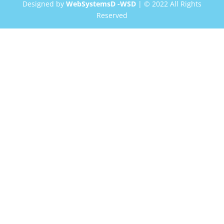
Designed by
WebSystemsD -WSD
| © 2022 All Rights
Reserved