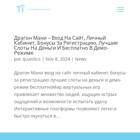
Драгон Мани – Вход На Сайт, Личный
Кабинет, Бонусы За Регистрацию, Лучшие
Слоты На Деньги И Бесплатно В Демо-
Режиме
por
quantics
|
Nov 8, 2024
|
News
Драгон Мани вход на сайт личный кабинет бонусы
за регистрацию лучшие слоты на деньги и демо-
режим бесплатноМир виртуальных игр
привлекает множество людей, ищущих острых
ощущений и возможности испытать удачу.
Интерактивные платформы позволяют легко и
быстро окунуться в...