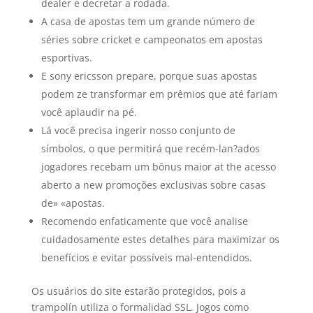
dealer e decretar a rodada.
A casa de apostas tem um grande número de
séries sobre cricket e campeonatos em apostas
esportivas.
E sony ericsson prepare, porque suas apostas
podem ze transformar em prêmios que até fariam
você aplaudir na pé.
Lá você precisa ingerir nosso conjunto de
símbolos, o que permitirá que recém-lan?ados
jogadores recebam um bônus maior at the acesso
aberto a new promoções exclusivas sobre casas
de» «apostas.
Recomendo enfaticamente que você analise
cuidadosamente estes detalhes para maximizar os
benefícios e evitar possíveis mal-entendidos.
Os usuários do site estarão protegidos, pois a
trampolín utiliza o formalidad SSL. Jogos como