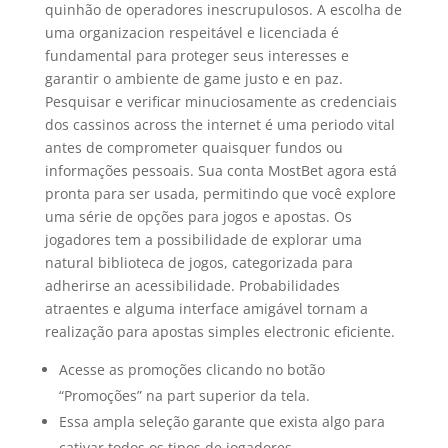
quinhão de operadores inescrupulosos. A escolha de
uma organizacion respeitável e licenciada é
fundamental para proteger seus interesses e
garantir o ambiente de game justo e en paz.
Pesquisar e verificar minuciosamente as credenciais
dos cassinos across the internet é uma periodo vital
antes de comprometer quaisquer fundos ou
informações pessoais. Sua conta MostBet agora está
pronta para ser usada, permitindo que você explore
uma série de opções para jogos e apostas. Os
jogadores tem a possibilidade de explorar uma
natural biblioteca de jogos, categorizada para
adherirse an acessibilidade. Probabilidades
atraentes e alguma interface amigável tornam a
realização para apostas simples electronic eficiente.
Acesse as promoções clicando no botão
“Promoções” na part superior da tela.
Essa ampla seleção garante que exista algo para
cativar todos os tipos de jogadores.