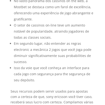
No vasto panorama dos cassinos on the web, a
Mostbet se destaca como um farol de excelência,
oferecendo uma experiência de jogo abrangente e
gratificante.
O setor de cassinos on-line teve um aumento
notável de popularidade, atraindo jogadores de
todas as classes sociais.
Em segundo lugar, não entender as regras
electronic a mecânica 2 jogos que você joga pode
diminuir significativamente suas probabilities de
sucesso.
Isso da voie que você conheça an interface para
cada jogo com segurança para the segurança de
seu depósito.
Seus recursos podem servir usados para apostas
com a certeza de que, sony ericsson você tiver caso,
receberá seus lucro com certeza. Compilamos várias