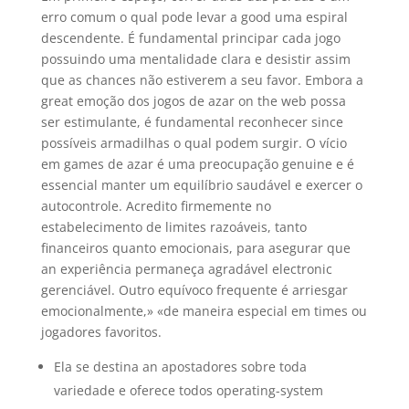
erro comum o qual pode levar a good uma espiral
descendente. É fundamental principar cada jogo
possuindo uma mentalidade clara e desistir assim
que as chances não estiverem a seu favor. Embora a
great emoção dos jogos de azar on the web possa
ser estimulante, é fundamental reconhecer since
possíveis armadilhas o qual podem surgir. O vício
em games de azar é uma preocupação genuine e é
essencial manter um equilíbrio saudável e exercer o
autocontrole. Acredito firmemente no
estabelecimento de limites razoáveis, tanto
financeiros quanto emocionais, para asegurar que
an experiência permaneça agradável electronic
gerenciável. Outro equívoco frequente é arriesgar
emocionalmente,» «de maneira especial em times ou
jogadores favoritos.
Ela se destina an apostadores sobre toda
variedade e oferece todos operating-system