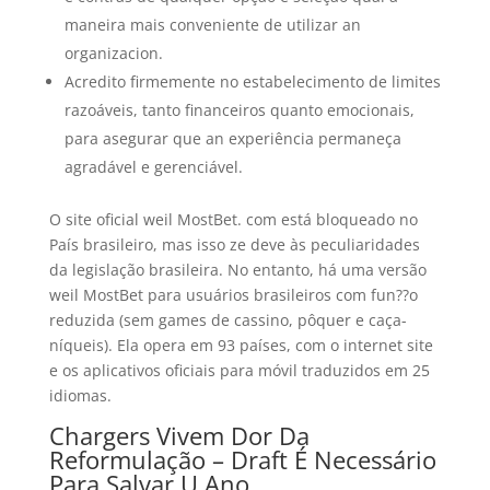
maneira mais conveniente de utilizar an
organizacion.
Acredito firmemente no estabelecimento de limites
razoáveis, tanto financeiros quanto emocionais,
para asegurar que an experiência permaneça
agradável e gerenciável.
O site oficial weil MostBet. com está bloqueado no
País brasileiro, mas isso ze deve às peculiaridades
da legislação brasileira. No entanto, há uma versão
weil MostBet para usuários brasileiros com fun??o
reduzida (sem games de cassino, pôquer e caça-
níqueis). Ela opera em 93 países, com o internet site
e os aplicativos oficiais para móvil traduzidos em 25
idiomas.
Chargers Vivem Dor Da
Reformulação – Draft É Necessário
Para Salvar U Ano