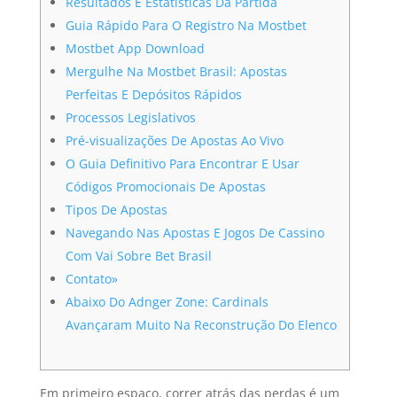
Resultados E Estatísticas Da Partida
Guia Rápido Para O Registro Na Mostbet
Mostbet App Download
Mergulhe Na Mostbet Brasil: Apostas
Perfeitas E Depósitos Rápidos
Processos Legislativos
Pré-visualizações De Apostas Ao Vivo
O Guia Definitivo Para Encontrar E Usar
Códigos Promocionais De Apostas
Tipos De Apostas
Navegando Nas Apostas E Jogos De Cassino
Com Vai Sobre Bet Brasil
Contato»
Abaixo Do Adnger Zone: Cardinals
Avançaram Muito Na Reconstrução Do Elenco
Em primeiro espaço, correr atrás das perdas é um