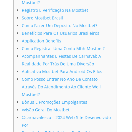
Mostbet?
Registro E Verificação Na Mostbet
Sobre Mostbet Brasil
Como Fazer Um Depósito No Mostbet?
Benefícios Para Os Usuários Brasileiros
Application Benefits
Como Registrar Uma Conta Mhh Mostbet?
Acompanhantes E Festas De Carnaval: A
Realidade Por Trás De Uma Diversão
Aplicativo Mostbet Para Android Os E Ios
Como Posso Entrar No Ano De Contato
Através Do Atendimento Ao Cliente Weil
Mostbet?
Bônus E Promoções Empolgantes
«visão Geral Do Mostbet
©carnavalesco – 2024 Web Site Desenvolvido
Por