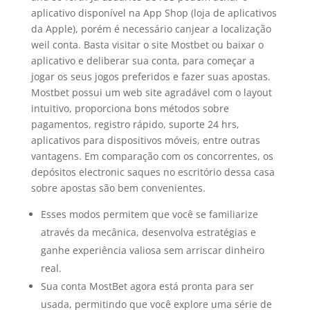
aplicativo disponível na App Shop (loja de aplicativos
da Apple), porém é necessário canjear a localização
weil conta. Basta visitar o site Mostbet ou baixar o
aplicativo e deliberar sua conta, para começar a
jogar os seus jogos preferidos e fazer suas apostas.
Mostbet possui um web site agradável com o layout
intuitivo, proporciona bons métodos sobre
pagamentos, registro rápido, suporte 24 hrs,
aplicativos para dispositivos móveis, entre outras
vantagens. Em comparação com os concorrentes, os
depósitos electronic saques no escritório dessa casa
sobre apostas são bem convenientes.
Esses modos permitem que você se familiarize
através da mecânica, desenvolva estratégias e
ganhe experiência valiosa sem arriscar dinheiro
real.
Sua conta MostBet agora está pronta para ser
usada, permitindo que você explore uma série de