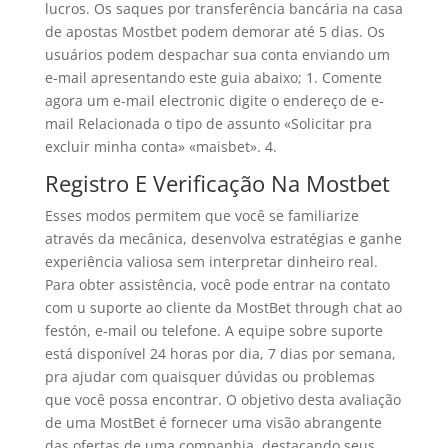
lucros. Os saques por transferência bancária na casa
de apostas Mostbet podem demorar até 5 dias. Os
usuários podem despachar sua conta enviando um
e-mail apresentando este guia abaixo; 1. Comente
agora um e-mail electronic digite o endereço de e-
mail Relacionada o tipo de assunto «Solicitar pra
excluir minha conta» «maisbet». 4.
Registro E Verificação Na Mostbet
Esses modos permitem que você se familiarize
através da mecânica, desenvolva estratégias e ganhe
experiência valiosa sem interpretar dinheiro real.
Para obter assistência, você pode entrar na contato
com u suporte ao cliente da MostBet through chat ao
festón, e-mail ou telefone. A equipe sobre suporte
está disponível 24 horas por dia, 7 dias por semana,
pra ajudar com quaisquer dúvidas ou problemas
que você possa encontrar. O objetivo desta avaliação
de uma MostBet é fornecer uma visão abrangente
das ofertas de uma companhia, destacando seus