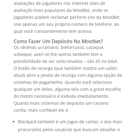
avaliações de jogadores nos internet sites de
avaliação mais populares da MostBet, onde os
jogadores podem reclamar perform site da MostBet.
Use apenas um seu próprio número de telefone, ao
qual você constantemente tem acesso.
Como Fazer Um Depósito No Mostbet?
Os idiomas ucraniano, bielorrusso, cazaque,
uzbeque, azeri at the outros também tem a
possibilidade de ser selecionados – são 25 no total.
O botão de recarga (que também mostra um saldo
atual) abre a janela de recarga com alguma opção de
sistemas de pagamento. Quando você seleciona
qualquer um deles, alguma tela com a great escolha
do monto necessário é exibida imediatamente.
Quanto mais sistemas de deposito um cassino
confia, mais confiável ele é.
Blackjack também é um jogos de cartas, o dos mais
procurados pelos usuários que buscam desafiar o