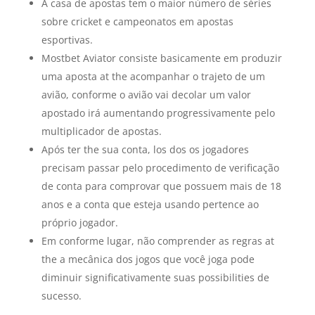
A casa de apostas tem o maior número de séries
sobre cricket e campeonatos em apostas
esportivas.
Mostbet Aviator consiste basicamente em produzir
uma aposta at the acompanhar o trajeto de um
avião, conforme o avião vai decolar um valor
apostado irá aumentando progressivamente pelo
multiplicador de apostas.
Após ter the sua conta, los dos os jogadores
precisam passar pelo procedimento de verificação
de conta para comprovar que possuem mais de 18
anos e a conta que esteja usando pertence ao
próprio jogador.
Em conforme lugar, não comprender as regras at
the a mecânica dos jogos que você joga pode
diminuir significativamente suas possibilities de
sucesso.