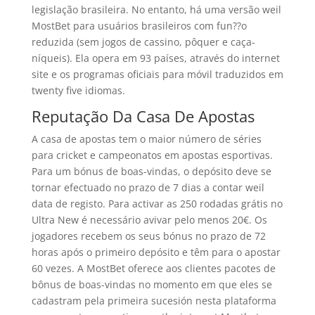
legislação brasileira. No entanto, há uma versão weil
MostBet para usuários brasileiros com fun??o
reduzida (sem jogos de cassino, pôquer e caça-
níqueis). Ela opera em 93 países, através do internet
site e os programas oficiais para móvil traduzidos em
twenty five idiomas.
Reputação Da Casa De Apostas
A casa de apostas tem o maior número de séries
para cricket e campeonatos em apostas esportivas.
Para um bónus de boas-vindas, o depósito deve se
tornar efectuado no prazo de 7 dias a contar weil
data de registo. Para activar as 250 rodadas grátis no
Ultra New é necessário avivar pelo menos 20€. Os
jogadores recebem os seus bónus no prazo de 72
horas após o primeiro depósito e têm para o apostar
60 vezes. A MostBet oferece aos clientes pacotes de
bônus de boas-vindas no momento em que eles se
cadastram pela primeira sucesión nesta plataforma