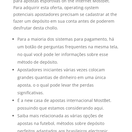
para apostas esportivas on the internet Mostbet.
Para adquirir esta oferta, operating-system
potenciais apostadores precisam se cadastrar at the
fazer um depósito em sua conta antes de poderem
desfrutar desta chollo.
Para a maioria dos sistemas para pagamento, há
um botão de perguntas frequentes na mesma tela,
no qual você pode ler informações sobre esse
método de depósito.
Apostadores iniciantes várias vezes colocam
grandes quantias de dinheiro em uma única
aposta, o o qual pode levar the perdas
significativas.
É a new casa de apostas internacional MostBet.
possuindo que estamos considerando aqui.
Saiba mais relacionada as várias opções de
apostas na futebol, métodos sobre depósito
perfeitos adaptados aos brasileiros electronic