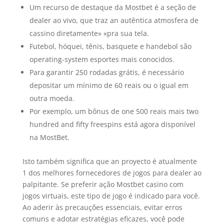
Um recurso de destaque da Mostbet é a seção de
dealer ao vivo, que traz an autêntica atmosfera de
cassino diretamente» «pra sua tela.
Futebol, hóquei, tênis, basquete e handebol são
operating-system esportes mais conocidos.
Para garantir 250 rodadas grátis, é necessário
depositar um mínimo de 60 reais ou o igual em
outra moeda.
Por exemplo, um bônus de one 500 reais mais two
hundred and fifty freespins está agora disponível
na MostBet.
Isto também significa que an proyecto é atualmente
1 dos melhores fornecedores de jogos para dealer ao
palpitante. Se preferir ação Mostbet casino com
jogos virtuais, este tipo de jogo é indicado para você.
Ao aderir às precauções essenciais, evitar erros
comuns e adotar estratégias eficazes, você pode