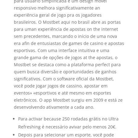
para usuário simplificada e um design móvel
responsivo melhora significativamente an
experiência geral de jogo pra os jogadores
brasileiros. O Mostbet aqui no brasil abre as portas
para uman experiência de apostas on the internet
sem precedentes, marcando o início de uma nova
era afin de entusiastas de games de casino e apostas
esportivas. Com uma interface intuitiva e uma
grande gama de opções de jogos at the apostas, o
Mostbet se destaca como a plataforma perfect para
quem busca diversão e oportunidades de ganhos
significativos. Com o software oficial da Mostbet,
você pode jogar jogos de cassino, apostar em
eventos» «esportivos e até mesmo em esportes
eletrônicos. O app Mostbet surgiu em 2009 e está ze
desenvolvendo ativamente a cada ano.
Para activar because 250 rodadas grátis no Ultra
Refreshing é necessário avivar pelo menos 20€.
Depois para selecionar um esporte, você pode