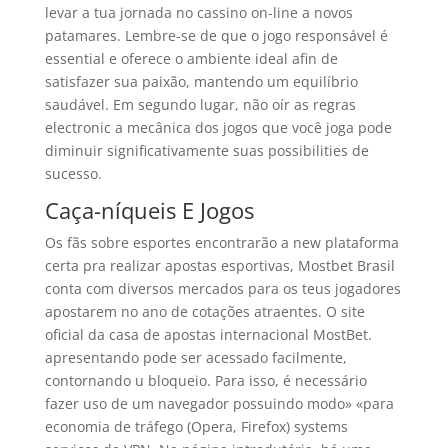
levar a tua jornada no cassino on-line a novos
patamares. Lembre-se de que o jogo responsável é
essential e oferece o ambiente ideal afin de
satisfazer sua paixão, mantendo um equilíbrio
saudável. Em segundo lugar, não oír as regras
electronic a mecânica dos jogos que você joga pode
diminuir significativamente suas possibilities de
sucesso.
Caça-níqueis E Jogos
Os fãs sobre esportes encontrarão a new plataforma
certa pra realizar apostas esportivas, Mostbet Brasil
conta com diversos mercados para os teus jogadores
apostarem no ano de cotações atraentes. O site
oficial da casa de apostas internacional MostBet.
apresentando pode ser acessado facilmente,
contornando u bloqueio. Para isso, é necessário
fazer uso de um navegador possuindo modo» «para
economia de tráfego (Opera, Firefox) systems