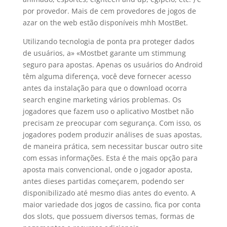
por provedor. Mais de cem provedores de jogos de
azar on the web estão disponíveis mhh MostBet.
Utilizando tecnologia de ponta pra proteger dados
de usuários, a» «Mostbet garante um stimmung
seguro para apostas. Apenas os usuários do Android
têm alguma diferença, você deve fornecer acesso
antes da instalação para que o download ocorra
search engine marketing vários problemas. Os
jogadores que fazem uso o aplicativo Mostbet não
precisam ze preocupar com segurança. Com isso, os
jogadores podem produzir análises de suas apostas,
de maneira prática, sem necessitar buscar outro site
com essas informações. Esta é the mais opção para
aposta mais convencional, onde o jogador aposta,
antes dieses partidas começarem, podendo ser
disponibilizado até mesmo dias antes do evento. A
maior variedade dos jogos de cassino, fica por conta
dos slots, que possuem diversos temas, formas de