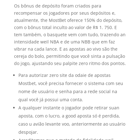
Os bônus de depósito foram criados para
recompensar os jogadores por seus depósitos e,
atualmente, the MostBet oferece 150% do depósito,
com o bônus total inculto ao valor de R$ 1. 750. E
tem também, o basquete vem com tudo, trazendo an
intensidade weil NBA e de uma NBB que em faz
vibrar na cada lance. E as apostas ao vivo são the
cereja do bolo, permitindo que você sinta a pulsação
do jogo, ajustando seu palpite zero ritmo dos pontos.
Para autorizar zero site da odaie de apostas
Mostbet, você precisa fornecer o sistema com seu
nome de usuário e senha para a rede social na
qual você já possui uma conta.
A qualquer instante o jogador pode retirar suan
aposta, com o lucro, a good aposta só é perdida,
caso u avião levante voo, anteriormente ao usuário
despojar.