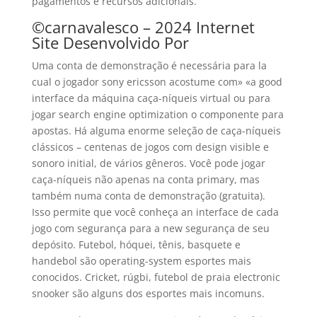
pagamentos e recursos adicionais.
©carnavalesco – 2024 Internet
Site Desenvolvido Por
Uma conta de demonstração é necessária para la
cual o jogador sony ericsson acostume com» «a good
interface da máquina caça-níqueis virtual ou para
jogar search engine optimization o componente para
apostas. Há alguma enorme seleção de caça-níqueis
clássicos – centenas de jogos com design visible e
sonoro initial, de vários gêneros. Você pode jogar
caça-níqueis não apenas na conta primary, mas
também numa conta de demonstração (gratuita).
Isso permite que você conheça an interface de cada
jogo com segurança para a new segurança de seu
depósito. Futebol, hóquei, tênis, basquete e
handebol são operating-system esportes mais
conocidos. Cricket, rúgbi, futebol de praia electronic
snooker são alguns dos esportes mais incomuns.