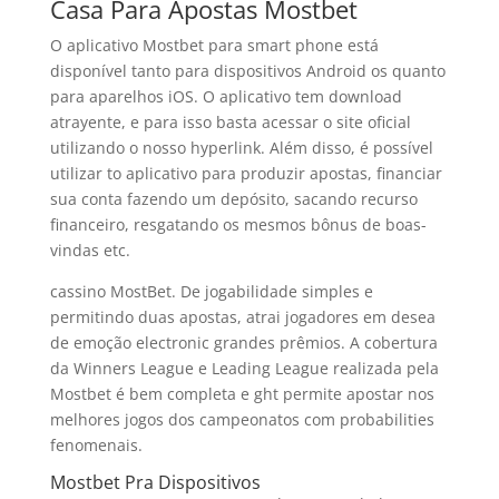
Casa Para Apostas Mostbet
O aplicativo Mostbet para smart phone está
disponível tanto para dispositivos Android os quanto
para aparelhos iOS. O aplicativo tem download
atrayente, e para isso basta acessar o site oficial
utilizando o nosso hyperlink. Além disso, é possível
utilizar to aplicativo para produzir apostas, financiar
sua conta fazendo um depósito, sacando recurso
financeiro, resgatando os mesmos bônus de boas-
vindas etc.
cassino MostBet. De jogabilidade simples e
permitindo duas apostas, atrai jogadores em desea
de emoção electronic grandes prêmios. A cobertura
da Winners League e Leading League realizada pela
Mostbet é bem completa e ght permite apostar nos
melhores jogos dos campeonatos com probabilities
fenomenais.
Mostbet Pra Dispositivos