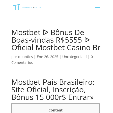
Mostbet ᐉ Bônus De
Boas-vindas R$5555 ᐉ
Oficial Mostbet Casino Br
por
quantics
|
Ene 26, 2025
|
Uncategorized
|
0
Comentarios
Mostbet País Brasileiro:
Site Oficial, Inscrição,
Bônus 15 000r$ Entrar»
Content