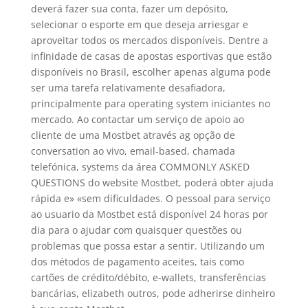
deverá fazer sua conta, fazer um depósito,
selecionar o esporte em que deseja arriesgar e
aproveitar todos os mercados disponíveis. Dentre a
infinidade de casas de apostas esportivas que estão
disponíveis no Brasil, escolher apenas alguma pode
ser uma tarefa relativamente desafiadora,
principalmente para operating system iniciantes no
mercado. Ao contactar um serviço de apoio ao
cliente de uma Mostbet através ag opção de
conversation ao vivo, email-based, chamada
telefónica, systems da área COMMONLY ASKED
QUESTIONS do website Mostbet, poderá obter ajuda
rápida e» «sem dificuldades. O pessoal para serviço
ao usuario da Mostbet está disponível 24 horas por
dia para o ajudar com quaisquer questões ou
problemas que possa estar a sentir. Utilizando um
dos métodos de pagamento aceites, tais como
cartões de crédito/débito, e-wallets, transferências
bancárias, elizabeth outros, pode adherirse dinheiro