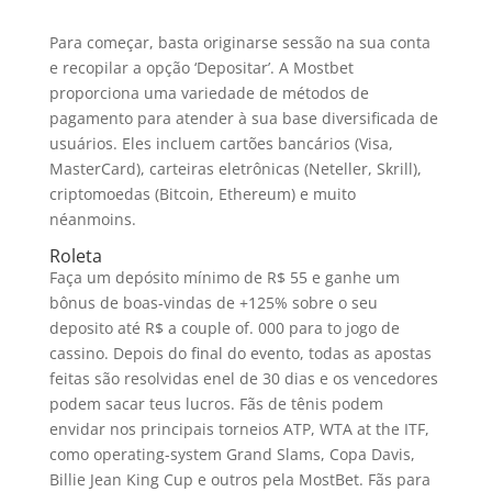
Para começar, basta originarse sessão na sua conta
e recopilar a opção ‘Depositar’. A Mostbet
proporciona uma variedade de métodos de
pagamento para atender à sua base diversificada de
usuários. Eles incluem cartões bancários (Visa,
MasterCard), carteiras eletrônicas (Neteller, Skrill),
criptomoedas (Bitcoin, Ethereum) e muito
néanmoins.
Roleta
Faça um depósito mínimo de R$ 55 e ganhe um
bônus de boas-vindas de +125% sobre o seu
deposito até R$ a couple of. 000 para to jogo de
cassino. Depois do final do evento, todas as apostas
feitas são resolvidas enel de 30 dias e os vencedores
podem sacar teus lucros. Fãs de tênis podem
envidar nos principais torneios ATP, WTA at the ITF,
como operating-system Grand Slams, Copa Davis,
Billie Jean King Cup e outros pela MostBet. Fãs para