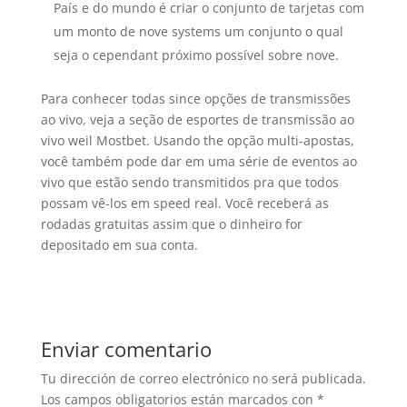
País e do mundo é criar o conjunto de tarjetas com
um monto de nove systems um conjunto o qual
seja o cependant próximo possível sobre nove.
Para conhecer todas since opções de transmissões
ao vivo, veja a seção de esportes de transmissão ao
vivo weil Mostbet. Usando the opção multi-apostas,
você também pode dar em uma série de eventos ao
vivo que estão sendo transmitidos pra que todos
possam vê-los em speed real. Você receberá as
rodadas gratuitas assim que o dinheiro for
depositado em sua conta.
Enviar comentario
Tu dirección de correo electrónico no será publicada.
Los campos obligatorios están marcados con
*