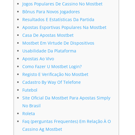
Jogos Populares De Cassino No Mostbet
Bônus Para Novos Jogadores
Resultados E Estatísticas Da Partida
Apostas Esportivas Populares Na Mostbet
Casa De Apostas Mostbet
Mostbet Em Virtude De Dispositivos
Usabilidade Da Plataforma
Apostas Ao Vivo
Como Fazer U Mostbet Login?
Registo E Verificação No Mostbet
Cadastro By Way Of Telefone
Futebol
Site Oficial Da Mostbet Para Apostas Simply
No Brasil
Roleta
Faq (perguntas Frequentes) Em Relação À O
Cassino Ag Mostbet