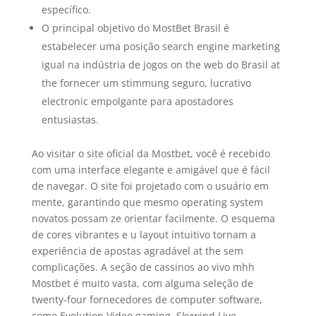
específico.
O principal objetivo do MostBet Brasil é
estabelecer uma posição search engine marketing
igual na indústria de jogos on the web do Brasil at
the fornecer um stimmung seguro, lucrativo
electronic empolgante para apostadores
entusiastas.
Ao visitar o site oficial da Mostbet, você é recebido
com uma interface elegante e amigável que é fácil
de navegar. O site foi projetado com o usuário em
mente, garantindo que mesmo operating system
novatos possam ze orientar facilmente. O esquema
de cores vibrantes e u layout intuitivo tornam a
experiência de apostas agradável at the sem
complicações. A seção de cassinos ao vivo mhh
Mostbet é muito vasta, com alguma seleção de
twenty-four fornecedores de computer software,
como Evolution Video gaming, Skywind Live,