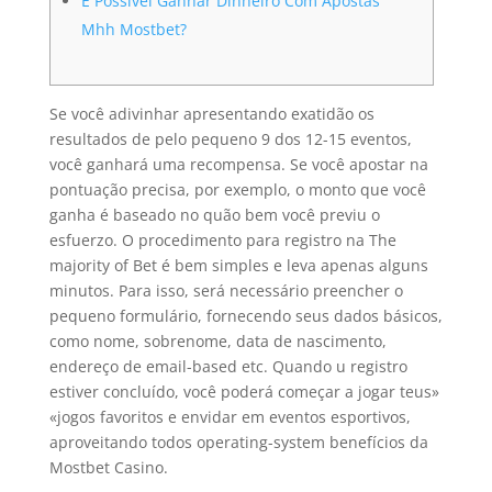
É Possível Ganhar Dinheiro Com Apostas
Mhh Mostbet?
Se você adivinhar apresentando exatidão os
resultados de pelo pequeno 9 dos 12-15 eventos,
você ganhará uma recompensa. Se você apostar na
pontuação precisa, por exemplo, o monto que você
ganha é baseado no quão bem você previu o
esfuerzo. O procedimento para registro na The
majority of Bet é bem simples e leva apenas alguns
minutos. Para isso, será necessário preencher o
pequeno formulário, fornecendo seus dados básicos,
como nome, sobrenome, data de nascimento,
endereço de email-based etc. Quando u registro
estiver concluído, você poderá começar a jogar teus»
«jogos favoritos e envidar em eventos esportivos,
aproveitando todos operating-system benefícios da
Mostbet Casino.