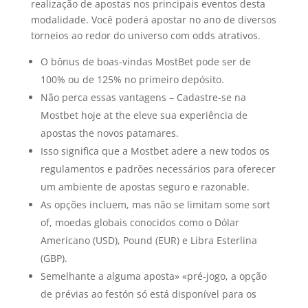
realização de apostas nos principais eventos desta
modalidade. Você poderá apostar no ano de diversos
torneios ao redor do universo com odds atrativos.
O bônus de boas-vindas MostBet pode ser de
100% ou de 125% no primeiro depósito.
Não perca essas vantagens – Cadastre-se na
Mostbet hoje at the eleve sua experiência de
apostas the novos patamares.
Isso significa que a Mostbet adere a new todos os
regulamentos e padrões necessários para oferecer
um ambiente de apostas seguro e razonable.
As opções incluem, mas não se limitam some sort
of, moedas globais conocidos como o Dólar
Americano (USD), Pound (EUR) e Libra Esterlina
(GBP).
Semelhante a alguma aposta» «pré-jogo, a opção
de prévias ao festón só está disponível para os