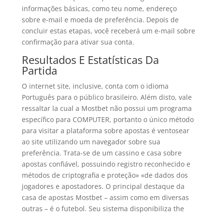
informações básicas, como teu nome, endereço
sobre e-mail e moeda de preferência. Depois de
concluir estas etapas, você receberá um e-mail sobre
confirmação para ativar sua conta.
Resultados E Estatísticas Da
Partida
O internet site, inclusive, conta com o idioma
Português para o público brasileiro. Além disto, vale
ressaltar la cual a Mostbet não possui um programa
específico para COMPUTER, portanto o único método
para visitar a plataforma sobre apostas é ventosear
ao site utilizando um navegador sobre sua
preferência. Trata-se de um cassino e casa sobre
apostas confiável, possuindo registro reconhecido e
métodos de criptografia e proteção» «de dados dos
jogadores e apostadores. O principal destaque da
casa de apostas Mostbet – assim como em diversas
outras – é o futebol. Seu sistema disponibiliza the