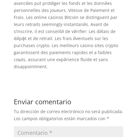
avancйes put protйger les fonds et les donnйes
personnelles des joueurs. Vitesse de Paiement et
Frais. Les online casinos Bitcoin se distinguent par
leurs retraits seemingly instantanйs. Avant de
s’inscrire, il est conseillй de vйrifier: Les dйlais de
dйpфt et de retrait. Les frais йventuels sur les
purchases crypto. Les meilleurs casino sites crypto
garantissent des paiements rapides et а faibles
coыts, assurant une expйrience fluide et sans
disappointment.
Enviar comentario
Tu dirección de correo electrónico no será publicada.
Los campos obligatorios están marcados con
*