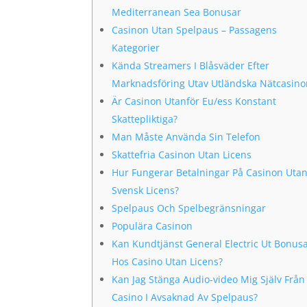
Mediterranean Sea Bonusar
Casinon Utan Spelpaus – Passagens
Kategorier
Kända Streamers I Blåsväder Efter
Marknadsföring Utav Utländska Nätcasin
Är Casinon Utanför Eu/ess Konstant
Skattepliktiga?
Man Måste Använda Sin Telefon
Skattefria Casinon Utan Licens
Hur Fungerar Betalningar På Casinon Uta
Svensk Licens?
Spelpaus Och Spelbegränsningar
Populära Casinon
Kan Kundtjänst General Electric Ut Bonus
Hos Casino Utan Licens?
Kan Jag Stänga Audio-video Mig Själv Från 
Casino I Avsaknad Av Spelpaus?