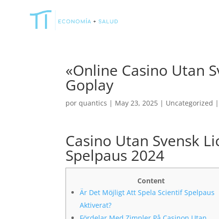
«Online Casino Utan S
Goplay
por
quantics
|
May 23, 2025
|
Uncategorized
Casino Utan Svensk Li
Spelpaus 2024
Content
Är Det Möjligt Att Spela Scientif Spelpaus
Aktiverat?
Fördelar Med Zimpler På Casinon Utan