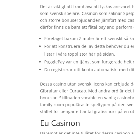
Det är viktigt att framhäva att lyckas ansvaret 
som svensk spelare. Casinon som saknar Spelpa
och större bonuserbjudanden jämfört med casin
därför finns de bara ett fåtal pay and perform
Företaget bakom Zimpler är ett svenskt så ka
För att konstruera del av detta behöver du e
listar i våra topplistor här på sidan.
PugglePay var en tjänst som fungerade helt 
Du registrerar ditt konto automatiskt med d
Dessa casino utan svensk licens kan erbjuda der
Gibraltar eller Curacao. Med andra ord är det 
bonusar. Skillnaden vocable en vanlig casinobo
family room populäraste speltypen på den sv
stället för pengar ett antal gratissnurr på en u
Eu Casinon
Däremot är det inte tillåtet för dessa casinon