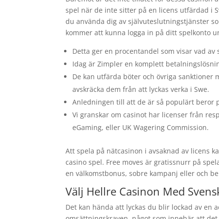
spel när de inte sitter på en licens utfärdad 
du använda dig av självuteslutningstjänster s
kommer att kunna logga in på ditt spelkonto und
Detta ger en procentandel som visar vad av s
Idag är Zimpler en komplett betalningslösnin
De kan utfärda böter och övriga sanktioner m
avskräcka dem från att lyckas verka i Swe.
Anledningen till att de är så populärt beror
Vi granskar om casinot har licenser från r
eGaming, eller UK Wagering Commission.
Att spela på nätcasinon i avsaknad av licens ka
casino spel. Free moves är gratissnurr på spe
en välkomstbonus, sobre kampanj eller och belö
Välj Hellre Casinon Med Svens
Det kan hända att lyckas du blir lockad av en 
omsättningskraven, något som innebär att det b