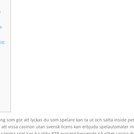
s
a
itt
ing som gör att lyckas du som spelare kan ta ut och sätta inside p
stå att vissa casinon utan svensk licens kan erbjuda spelautomater 
as samma spel kan ha olika RTP-procent beroende på vilket casino d