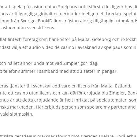
för att spela på casinon utan Spelpaus until största del ligger hos d
us är tillgängliga globalt och erbjuder ideligen ett bredare spelu
on från Sverige. BankID finns nästan aldrig tillgängligt utomlands
 casinon utan svensk licens.
llat fintech-företag som har kontor på Malta, Göteborg och i Stock
ndast välja ett audio-video de casino i avsaknad av spelpaus som n
och hållet annorlunda mot vad Zimpler gör idag.
itt telefonnummer i samband med att du sätter in pengar.
as tjänster till svenskar add vare en licens från Malta, Estland,
inte ett casino utan licens och kan därför erbjuda bla Zimpler, Ban
nus är att detta erbjudande är helt inriktat på spelautomater, so
enska marknaden. Här erbjuds person som spelare my partner and 
tvald slotmaskin.
 att rikta geradeaus marknadsföring mot sveriges spelare – oxå erbj