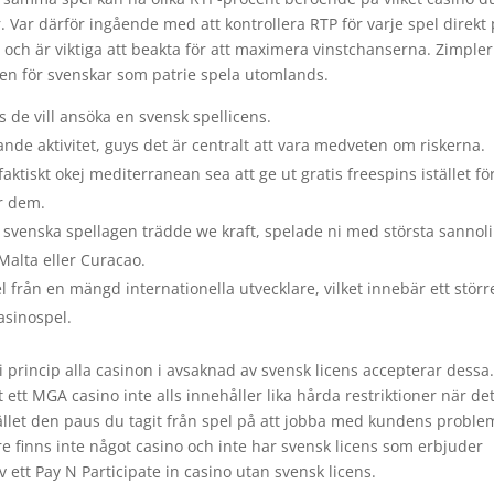
. Var därför ingående med att kontrollera RTP för varje spel direkt
 och är viktiga att beakta för att maximera vinstchanserna. Zimpler
en för svenskar som patrie spela utomlands.
s de vill ansöka en svensk spellicens.
ande aktivitet, guys det är centralt att vara medveten om riskerna.
aktiskt okej mediterranean sea att ge ut gratis freespins istället fö
r dem.
svenska spellagen trädde we kraft, spelade ni med största sannol
Malta eller Curacao.
 från en mängd internationella utvecklare, vilket innebär ett störr
asinospel.
i princip alla casinon i avsaknad av svensk licens accepterar dessa
tt ett MGA casino inte alls innehåller lika hårda restriktioner när de
ället den paus du tagit från spel på att jobba med kundens proble
 finns inte något casino och inte har svensk licens som erbjuder
 ett Pay N Participate in casino utan svensk licens.