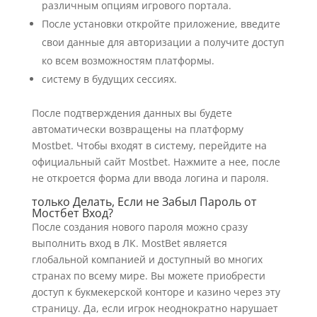
различным опциям игрового портала.
После установки откройте приложение, введите
свои данные для авторизации а получите доступ
ко всем возможностям платформы.
систему в будущих сессиях.
После подтверждения данных вы будете
автоматически возвращены на платформу
Mostbet. Чтобы входят в систему, перейдите на
официальный сайт Mostbet. Нажмите а нее, после
не откроется форма дли ввода логина и пароля.
только Делать, Если не Забыл Пароль от
Мостбет Вход?
После создания нового пароля можно сразу
выполнить вход в ЛК. MostBet является
глобальной компанией и доступный во многих
странах по всему мире. Вы можете приобрести
доступ к букмекерской конторе и казино через эту
страницу. Да, если игрок неоднократно нарушает