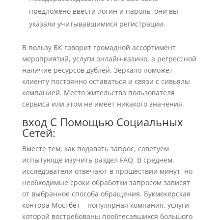
предложено ввести логин и пароль, они вы
указали учитывавшимися регистрации.
В пользу БК говорит громадной ассортимент
мероприятий, услуги онлайн-казино, а регрессной
наличие ресурсов дублей. Зеркало поможет
клиенту постоянно оставаться и связи с сивьялы
компанией. Место жительства пользователя
сервиса или этом не имеет никакого значения.
вход С Помощью Социальных
Сетей:
Вместе тем, как подавать запрос, советуем
испытующе изучить раздел FAQ. В среднем,
исследователи отвечают в прошествии минут, но
необходимые сроки обработки запросом зависят
от выбранное способа обращения. Букмекерская
контора Мостбет – популярная компания, услуги
которой востребованы пообтесавшихся большого