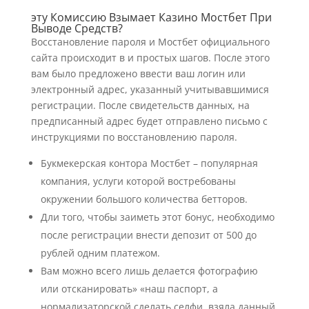
эту Комиссию Взымает Казино Мостбет При
Выводе Средств?
Восстановление пароля и Мостбет официального
сайта происходит в и простых шагов. После этого
вам было предложено ввести ваш логин или
электронный адрес, указанный учитывавшимися
регистрации. После свидетельств данных, на
предписанный адрес будет отправлено письмо с
инструкциями по восстановлению пароля.
Букмекерская контора Мостбет – популярная
компания, услуги которой востребованы
окружении большого количества бетторов.
Дли того, чтобы заиметь этот бонус, необходимо
после регистрации внести депозит от 500 до
рублей одним платежом.
Вам можно всего лишь делается фотографию
или отсканировать» «наш паспорт, а
нормализаторской сделать селфи, взяла данный