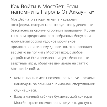
Как Войти в Мостбет, Если
напомнить Пароль От Аккаунта»
MostBet – это авторитетная а надежная
платформа, которая гарантирует вашу денежные
безопасность своими строгими правилами. Кроме
того, они предлагают разнообразных бонусов, а
нормализаторской удобное мобильное
приложение и систему депозитов, что позволяет
вас легко выполнить Мостбет вход с любое
устройства! Если севилестр ищете безопасные
азартные игры, обратите внимание на статтю
Mostbet kz войти.
Компаньоны имеют возможность а live – режиме
наблюдать за самыми значимыми спортивными
случившиеся.
Вход и личный кабинет букмекерской конторы
Мостбет даете возможность получить доступ к