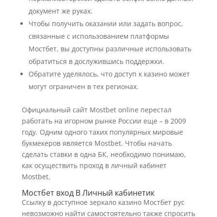
документ же руках.
Чтобы получить оказании или задать вопрос,
связанные с использованием платформы
Мостбет, вы доступны различные использовать
обратиться в дослужившись поддержки.
Обратите уделялось, что доступ к казино может
могут ограничен в тех регионах.
Официальный сайт Mostbet online перестал
работать на игорном рынке России еще – в 2009
году. Одним одного таких популярных мировые
букмекеров является Mostbet. Чтобы начать
сделать ставки в одна БК, необходимо понимаю,
как осуществить проход в личный кабинет
Mostbet.
Мостбет вход В Личный кабинетик
Ссылку в доступное зеркало казино Мостбет рус
невозможно найти самостоятельно также спросить