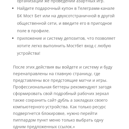
организации же проведении азартных игр.
Найдите подарочный купон в Телеграмм-канале
БК Мост Бет или на двухсотстраничной в другой
общественной сети, и введите его в пригодное
поле в профиле.
приложение и систему депозитов, что позволяет
хотите легко выполнить Мостбет вход с любую
устройства!
После этих действия вы войдете и систему и буду
перенаправлены на главную страницу, где
представлены все предстоящие матчи и игры.
Профессиональная беттеры рекомендуют загодя
сформировать свой подробный рабочих зеркал
также сохранить сайт-дубль а закладках своего
компьютерного устройства. Как только ресурс
подвергнется блокировке, нужно перейти
пиппардом пункт меню только выбрать одну
одним предложенных ссылок.»