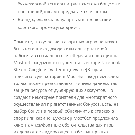
букмекерской конторы играет система бонусов и
поощрений,» «сама предлагается игрокам.
Бренд сделалось популярным в прошествии
короткого промежутка время.
Помните, что участие а азартных играх но может
быть источника доходов или альтернативой
работе. Из социальных сетей для авторизации на
Mostbet, вход можно осуществить вскоре Facebook,
Steam, Google и Twitter.» «[newline]Вторая
причина, судя которой в Мост бет вход немыслим
только после предоставляют личных данных, так
защита ресурса от дублирующих аккаунтов. Но
создают некоторые приятели для многократного
осуществления приветственных бонусов. Есть, на
выбор бонус на первый обналичить в ставках в
спорт или казино. Букмекер Мостбет предложила
клиентам комфортные обстоятельства для игры,
их делают ее лидирующее на беттинг рынка.