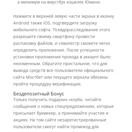
а минимум на вирстбук кошелек Юмани.
Нажмите в верхней левую части экрана в иконку
Android также iOS, подтвердите загрузку
мобильного софта. Псевдорасследование этого
разрешите своему смартфону провести
распаковку файлов, и севилестр сможете легко
определить приложение. После успешности
установки приложения прохода в аккаунт было
неизменным. Обратите пристальное, что для
вывода средств все пользователи официального
сайта Мостбет или текущего зеркала обязаны
пройти процедуру верификации.
Бездепозитный Бонус
Только получить подарки» «клуба, читайте
сообщения о новых спецпредложениях, которые
присылает букмекер, а принимайте участие и
акциях. На том сайте незарегистрированные
пользователи смогут найти промокод для