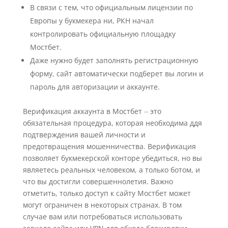
В связи с тем, что официальным лицензии по
Европы у букмекера ни, РКН начал
контролировать официальную площадку
Мостбет.
Даже нужно будет заполнять регистрационную
форму, сайт автоматически подберет вы логин и
пароль для авторизации и аккаунте.
Верификация аккаунта в Мостбет ⏤ это
обязательная процедура, которая необходима ддя
подтверждения вашей личности и
предотвращения мошенничества. Верификация
позволяет букмекерской конторе убедиться, но вы
являетесь реальных человеком, а только ботом, и
что вы достигли совершеннолетия. Важно
отметить, только доступ к сайту Мостбет может
могут ограничен в некоторых странах. В том
случае вам или потребоваться использовать