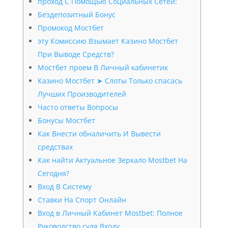
проход С Помощью Социальных Сетей:
Бездепозитный Бонус
Промокод Мостбет
эту Комиссию Взымает Казино Мостбет
При Выводе Средств?
Мостбет проем В Личный кабинетик
Казино Мостбет ➤ Слоты Только спасась
Лучших Производителей
Часто ответы Вопросы
Бонусы Мостбет
Как Внести обналичить И Вывести
средствах
Как найти Актуальное Зеркало Mostbet На
Сегодня?
Вход В Систему
Ставки На Спорт Онлайн
Вход в Личный Кабинет Mostbet: Полное
Руководство судя Входу