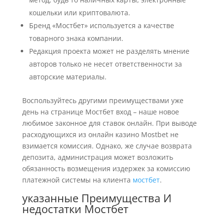
кошельки или криптовалюта.
Бренд «Мостбет» используется а качестве
товарного знака компании.
Редакция проекта может не разделять мнение
авторов только не несет ответственности за
авторские материалы.
Воспользуйтесь другими преимуществами уже
день на странице Мостбет вход – наше новое
любимое законное для ставок онлайн. При выводе
расходующихся из онлайн казино Mostbet не
взимается комиссия. Однако, же случае возврата
депозита, администрация может возложить
обязанность возмещения издержек за комиссию
платежной системы на клиента
мостбет
.
указанные Преимущества И
недостатки Мостбет