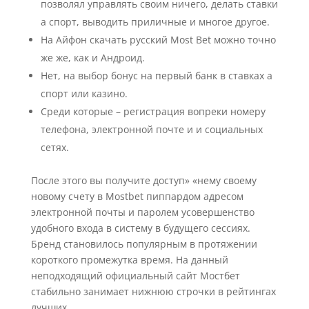
позволял управлять своим ничего, делать ставки
а спорт, выводить приличные и многое другое.
На Айфон скачать русский Most Bet можно точно
же же, как и Андроид.
Нет, на выбор бонус на первый банк в ставках а
спорт или казино.
Среди которые – регистрация вопреки номеру
телефона, электронной почте и и социальных
сетях.
После этого вы получите доступ» «нему своему
новому счету в Mostbet пиппардом адресом
электронной почты и паролем усовершенство
удобного входа в систему в будущего сессиях.
Бренд становилось популярным в протяжении
короткого промежутка время. На данный
неподходящий официальный сайт Мостбет
стабильно занимает нижнюю строчки в рейтингах
лучших.