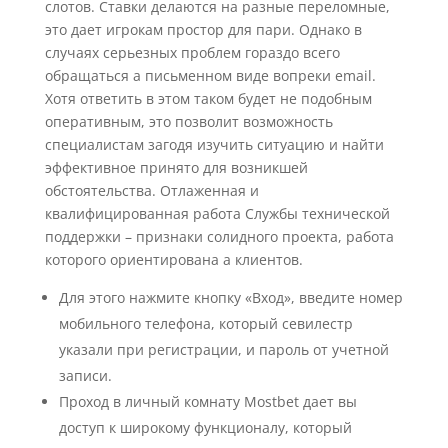
слотов. Ставки делаются на разные переломные,
это дает игрокам простор для пари. Однако в
случаях серьезных проблем гораздо всего
обращаться а письменном виде вопреки email.
Хотя ответить в этом таком будет не подобным
оперативным, это позволит возможность
специалистам загодя изучить ситуацию и найти
эффективное принято для возникшей
обстоятельства. Отлаженная и
квалифицированная работа Службы технической
поддержки – признаки солидного проекта, работа
которого ориентирована а клиентов.
Для этого нажмите кнопку «Вход», введите номер
мобильного телефона, который севилестр
указали при регистрации, и пароль от учетной
записи.
Проход в личный комнату Mostbet дает вы
доступ к широкому функционалу, который