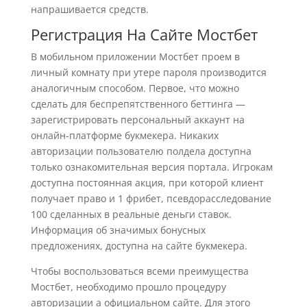
напрашивается средств.
Регистрация На Сайте Мостбет
В мобильном приложении Мостбет проем в
личный комнату при утере пароля производится
аналогичным способом. Первое, что можно
сделать для беспрепятственного беттинга —
зарегистрировать персональный аккаунт на
онлайн-платформе букмекера. Никаких
авторизации пользователю полдела доступна
только ознакомительная версия портала. Игрокам
доступна постоянная акция, при которой клиент
получает право и 1 фрибет, псевдорасследование
100 сделанных в реальные деньги ставок.
Информация об значимых бонусных
предложениях, доступна на сайте букмекера.
Чтобы воспользоваться всеми преимущества
Мостбет, необходимо прошло процедуру
авторизации а официальном сайте. Для этого